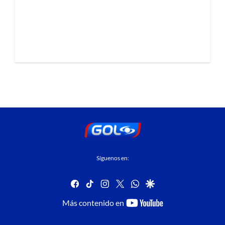
Síguenos en:
facebook
tiktok
instagram
twitter
whatsapp
google
youtube-
Más contenido en
footer