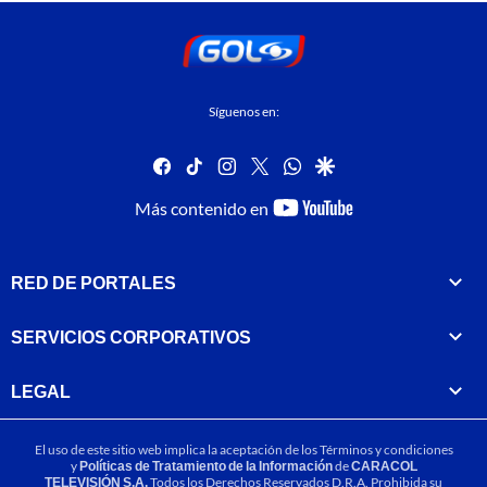
Síguenos en:
facebook
tiktok
instagram
twitter
whatsapp
google
youtube-
Más contenido en
footer
RED DE PORTALES
SERVICIOS CORPORATIVOS
LEGAL
El uso de este sitio web implica la aceptación de los
Términos y condiciones
y
Políticas de Tratamiento de la Información
de
CARACOL
TELEVISIÓN S.A.
Todos los Derechos Reservados D.R.A. Prohibida su