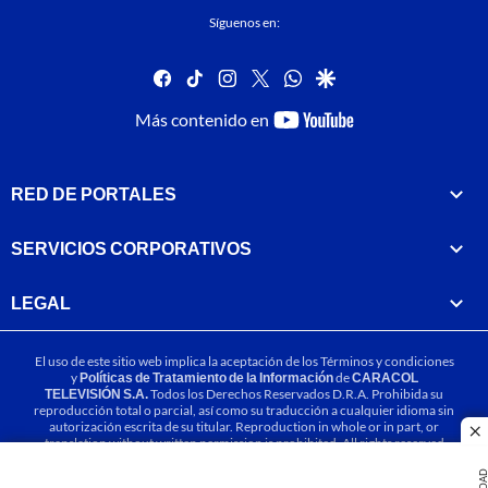
Síguenos en:
facebook
tiktok
instagram
twitter
whatsapp
google
youtube-
Más contenido en
footer
RED DE PORTALES
SERVICIOS CORPORATIVOS
LEGAL
El uso de este sitio web implica la aceptación de los
Términos y condiciones
y
Políticas de Tratamiento de la Información
de
CARACOL
TELEVISIÓN S.A.
Todos los Derechos Reservados D.R.A. Prohibida su
reproducción total o parcial, así como su traducción a cualquier idioma sin
autorización escrita de su titular. Reproduction in whole or in part, or
cl
translation without written permission is prohibited. All rights reserved
2025.