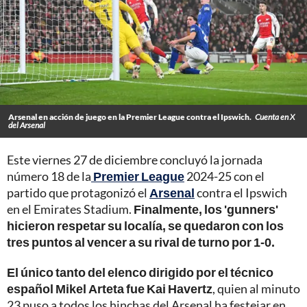
Arsenal en acción de juego en la Premier League contra el Ipswich.
Cuenta en X
del Arsenal
Este viernes 27 de diciembre concluyó la jornada
número 18 de la
Premier League
2024-25 con el
partido que protagonizó el
Arsenal
contra el Ipswich
en el Emirates Stadium.
Finalmente, los 'gunners'
hicieron respetar su localía, se quedaron con los
tres puntos al vencer a su rival de turno por 1-0.
El único tanto del elenco dirigido por el técnico
español Mikel Arteta fue Kai Havertz
, quien al minuto
23 puso a todos los hinchas del Arsenal ha festejar en