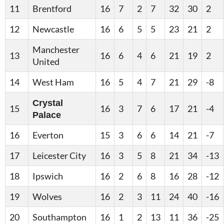
11
Brentford
16
7
2
7
32
30
2
12
Newcastle
16
6
5
5
23
21
2
Manchester
13
16
6
4
6
21
19
2
United
14
West Ham
16
5
4
7
21
29
-8
Crystal
15
16
3
7
6
17
21
-4
Palace
16
Everton
15
3
6
6
14
21
-7
17
Leicester City
16
3
5
8
21
34
-13
18
Ipswich
16
2
6
8
16
28
-12
19
Wolves
16
2
3
11
24
40
-16
20
Southampton
16
1
2
13
11
36
-25