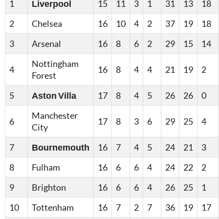
1
Liverpool
15
11
3
1
31
13
18
2
Chelsea
16
10
4
2
37
19
18
3
Arsenal
16
8
6
2
29
15
14
Nottingham
4
16
8
4
4
21
19
2
Forest
5
Aston Villa
17
8
4
5
26
26
0
Manchester
6
17
8
3
6
29
25
4
City
7
Bournemouth
16
7
4
5
24
21
3
8
Fulham
16
6
6
4
24
22
2
9
Brighton
16
6
6
4
26
25
1
10
Tottenham
16
7
2
7
36
19
17