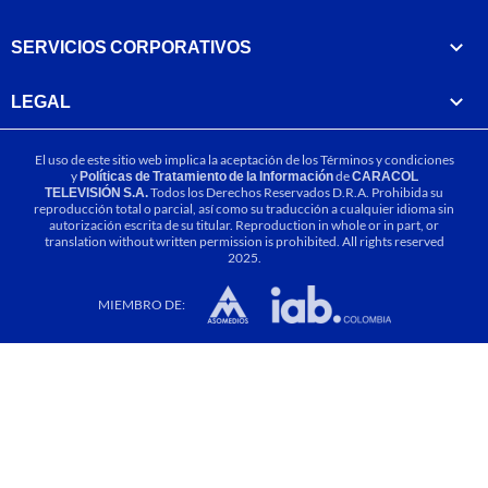
SERVICIOS CORPORATIVOS
LEGAL
El uso de este sitio web implica la aceptación de los
Términos y condiciones
y
Políticas de Tratamiento de la Información
de
CARACOL
TELEVISIÓN S.A.
Todos los Derechos Reservados D.R.A. Prohibida su
reproducción total o parcial, así como su traducción a cualquier idioma sin
autorización escrita de su titular. Reproduction in whole or in part, or
translation without written permission is prohibited. All rights reserved
2025.
MIEMBRO DE: