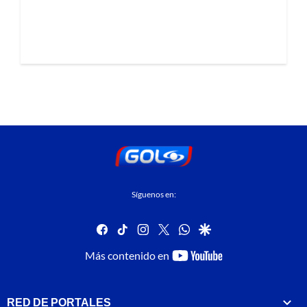
Síguenos en:
facebook
tiktok
instagram
twitter
whatsapp
google
youtube-
Más contenido en
footer
RED DE PORTALES