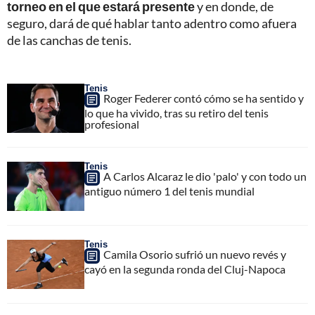
torneo en el que estará presente
y en donde, de
seguro, dará de qué hablar tanto adentro como afuera
de las canchas de tenis.
Tenis
Roger Federer contó cómo se ha sentido y
lo que ha vivido, tras su retiro del tenis
profesional
Tenis
A Carlos Alcaraz le dio 'palo' y con todo un
antiguo número 1 del tenis mundial
Tenis
Camila Osorio sufrió un nuevo revés y
cayó en la segunda ronda del Cluj-Napoca