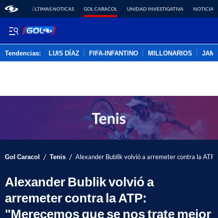
ÚLTIMAS NOTICAS
GOL CARACOL
UNIDAD INVESTIGATIVA
NOTICIAS
Tendencias:
LUIS DÍAZ
FIFA-INFANTINO
MILLONARIOS
JAM
PUBLICIDAD
/
/
Gol Caracol
Tenis
Alexander Bublik volvió a arremeter contra la ATP
Alexander Bublik volvió a
arremeter contra la ATP:
"Merecemos que se nos trate mejor