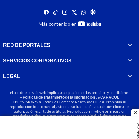
facebook
tiktok
instagram
twitter
whatsapp
google
youtube-
Más contenido en
footer
RED DE PORTALES
SERVICIOS CORPORATIVOS
LEGAL
El uso de este sitio web implica la aceptación de los
Términos y condiciones
y
Políticas de Tratamiento de la Información
de
CARACOL
TELEVISIÓN S.A.
Todos los Derechos Reservados D.R.A. Prohibida su
reproducción total o parcial, así como su traducción a cualquier idioma sin
autorización escrita de su titular. Reproduction in whole or in part, or
cl
translation without written permission is prohibited. All rights reserved
2025.
PUBLICIDA
MIEMBRO DE: