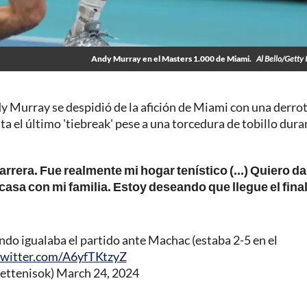
Andy Murray en el Masters 1.000 de Miami.
Al Bello/Getty
y Murray se despidió de la afición de Miami con una derro
a el último 'tiebreak' pese a una torcedura de tobillo dura
rrera. Fue realmente mi hogar tenístico (...) Quiero da
casa con mi familia. Estoy deseando que llegue el fina
ando igualaba el partido ante Machac (estaba 2-5 en el
twitter.com/A6yfTKtzyZ
settenisok)
March 24, 2024