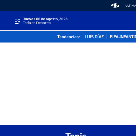
ÚLTIMA
jueves 06 de agosto, 2026
Todo en Deportes
Tendencias:
LUIS DÍAZ
FIFA-INFANT