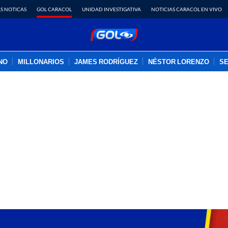
S NOTICAS
GOL CARACOL
UNIDAD INVESTIGATIVA
NOTICIAS CARACOL EN VIVO
INO
MILLONARIOS
JAMES RODRÍGUEZ
NÉSTOR LORENZO
SE
PUBLICIDAD