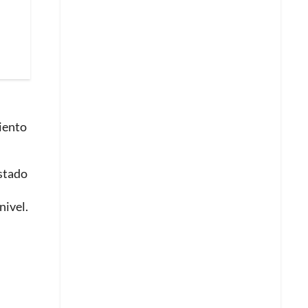
iento
estado
nivel.