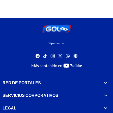
Síguenos en:
facebook
tiktok
instagram
twitter
whatsapp
google
youtube-
Más contenido en
footer
RED DE PORTALES
SERVICIOS CORPORATIVOS
LEGAL