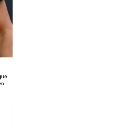
que
en