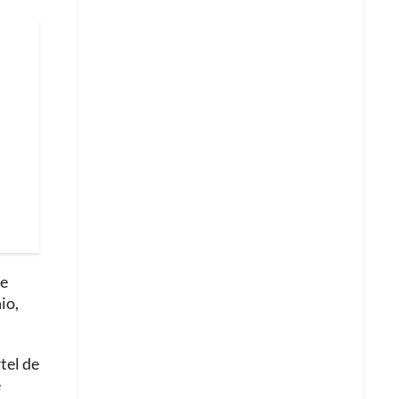
se
io,
tel de
e