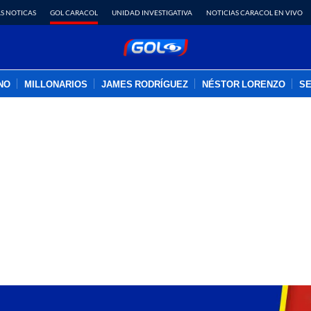
S NOTICAS
GOL CARACOL
UNIDAD INVESTIGATIVA
NOTICIAS CARACOL EN VIVO
INO
MILLONARIOS
JAMES RODRÍGUEZ
NÉSTOR LORENZO
SE
PUBLICIDAD