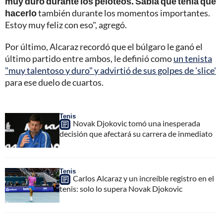
muy duro durante los peloteos. Sabía que tenía que
hacerlo
también durante los momentos importantes.
Estoy muy feliz con eso", agregó.
Por último, Alcaraz recordó que el búlgaro le ganó el
último partido entre ambos, le definió como
un tenista
"muy talentoso y duro" y advirtió de sus golpes de 'slice'
para ese duelo de cuartos.
Tenis
Novak Djokovic tomó una inesperada
decisión que afectará su carrera de inmediato
Tenis
Carlos Alcaraz y un increíble registro en el
tenis: solo lo supera Novak Djokovic