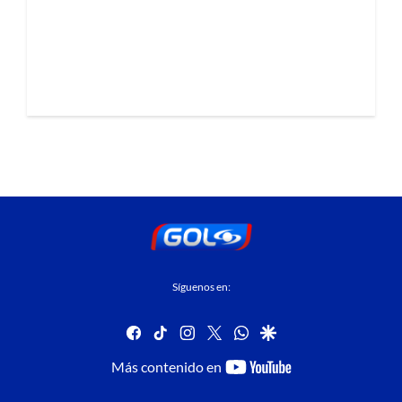
Síguenos en:
facebook
tiktok
instagram
twitter
whatsapp
google
youtube-
Más contenido en
footer