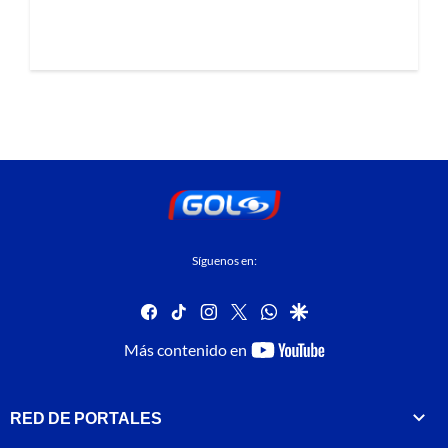
Síguenos en:
facebook
tiktok
instagram
twitter
whatsapp
google
youtube-
Más contenido en
footer
RED DE PORTALES