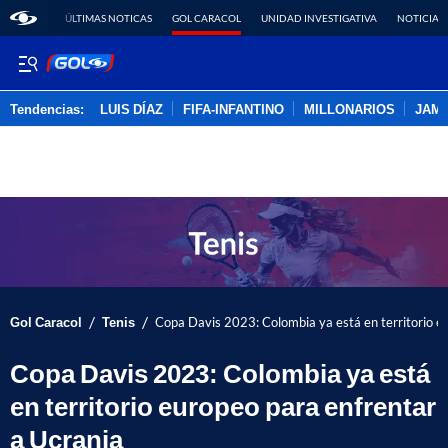
ÚLTIMAS NOTICAS
GOL CARACOL
UNIDAD INVESTIGATIVA
NOTICIAS
Tendencias:
LUIS DÍAZ
FIFA-INFANTINO
MILLONARIOS
JAM
PUBLICIDAD
/
/
Gol Caracol
Tenis
Copa Davis 2023: Colombia ya está en territorio e
Copa Davis 2023: Colombia ya está
en territorio europeo para enfrentar
a Ucrania