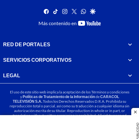
facebook
tiktok
instagram
twitter
whatsapp
google
youtube-
Más contenido en
footer
RED DE PORTALES
SERVICIOS CORPORATIVOS
LEGAL
El uso de este sitio web implica la aceptación de los
Términos y condiciones
y
Políticas de Tratamiento de la Información
de
CARACOL
TELEVISIÓN S.A.
Todos los Derechos Reservados D.R.A. Prohibida su
reproducción total o parcial, así como su traducción a cualquier idioma sin
autorización escrita de su titular. Reproduction in whole or in part, or
cl
translation without written permission is prohibited. All rights reserved
2025.
PUBLICIDA
MIEMBRO DE: