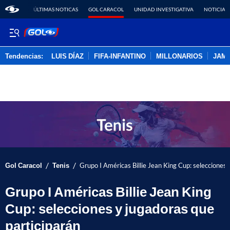
ÚLTIMAS NOTICAS
GOL CARACOL
UNIDAD INVESTIGATIVA
NOTICIAS
Tendencias:
LUIS DÍAZ
FIFA-INFANTINO
MILLONARIOS
JAM
PUBLICIDAD
/
/
Gol Caracol
Tenis
Grupo I Américas Billie Jean King Cup: selecciones 
Grupo I Américas Billie Jean King
Cup: selecciones y jugadoras que
participarán