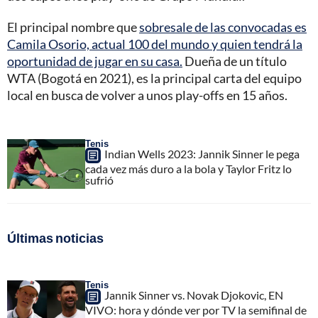
El principal nombre que
sobresale de las convocadas es
Camila Osorio, actual 100 del mundo y quien tendrá la
oportunidad de jugar en su casa.
Dueña de un título
WTA (Bogotá en 2021), es la principal carta del equipo
local en busca de volver a unos play-offs en 15 años.
Tenis
Indian Wells 2023: Jannik Sinner le pega
cada vez más duro a la bola y Taylor Fritz lo
sufrió
Últimas noticias
Tenis
Jannik Sinner vs. Novak Djokovic, EN
VIVO: hora y dónde ver por TV la semifinal de