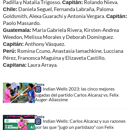
Padilla y Natalia Trigosso.
Capitán:
Rolando Nieva.
Chile:
Daniela Seguel, Fernanda Labraña, Paloma
Goldsmith, Alexa Guarachi y Antonia Vergara.
Capitán:
Paolo Massardo.
Guatemala:
María Gabriela Rivera, Kirsten-Andrea
Weedon, Melissa Morales y Deborah Domínguez.
Capitán:
Anthony Vásquez.
Perú:
Romina Ccuno, Anastasia Iamachkine, Lucciana
Pérez, Francesca Maguina y Elizaveta Castillo.
Capitana:
Laura Arraya.
Tenis
Indian Wells 2023: las cinco mejores
jugadas del partido Carlos Alcaraz vs. Felix
Auger-Aliassime
Tenis
Indian Wells: Carlos Alcaraz y sus razones
por las que "jugó un partidazo" con Felix