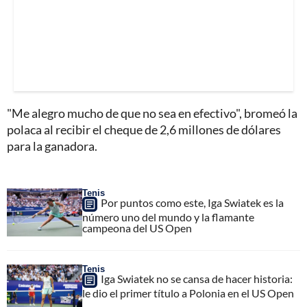
"Me alegro mucho de que no sea en efectivo", bromeó la
polaca al recibir el cheque de 2,6 millones de dólares
para la ganadora.
Tenis
Por puntos como este, Iga Swiatek es la
número uno del mundo y la flamante
campeona del US Open
Tenis
Iga Swiatek no se cansa de hacer historia:
le dio el primer título a Polonia en el US Open