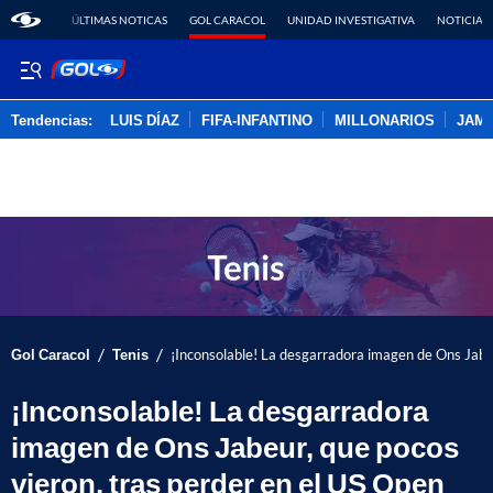
ÚLTIMAS NOTICAS
GOL CARACOL
UNIDAD INVESTIGATIVA
NOTICIAS
Tendencias:
LUIS DÍAZ
FIFA-INFANTINO
MILLONARIOS
JAM
PUBLICIDAD
/
/
Gol Caracol
Tenis
¡Inconsolable! La desgarradora imagen de Ons Jabeu
¡Inconsolable! La desgarradora
imagen de Ons Jabeur, que pocos
vieron, tras perder en el US Open