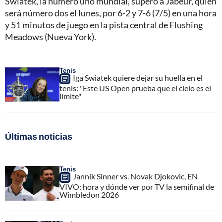
Swiatek, la número uno mundial, superó a Jabeur, quien
será número dos el lunes, por 6-2 y 7-6 (7/5) en una hora
y 51 minutos de juego en la pista central de Flushing
Meadows (Nueva York).
Tenis
Iga Swiatek quiere dejar su huella en el
tenis: "Este US Open prueba que el cielo es el
límite"
Últimas noticias
Tenis
Jannik Sinner vs. Novak Djokovic, EN
VIVO: hora y dónde ver por TV la semifinal de
Wimbledon 2026