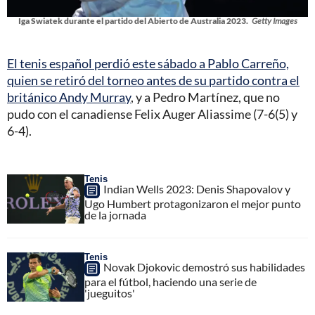
Iga Swiatek durante el partido del Abierto de Australia 2023.
Getty Images
El tenis español perdió este sábado a Pablo Carreño,
quien se retiró del torneo antes de su partido contra el
británico Andy Murray
, y a Pedro Martínez, que no
pudo con el canadiense Felix Auger Aliassime (7-6(5) y
6-4).
Tenis
Indian Wells 2023: Denis Shapovalov y
Ugo Humbert protagonizaron el mejor punto
de la jornada
Tenis
Novak Djokovic demostró sus habilidades
para el fútbol, haciendo una serie de
'jueguitos'