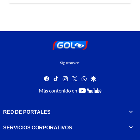
Síguenos en:
facebook
tiktok
instagram
twitter
whatsapp
google
youtube-
Más contenido en
footer
RED DE PORTALES
SERVICIOS CORPORATIVOS