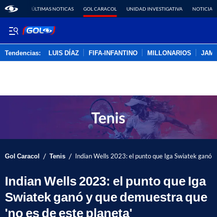
ÚLTIMAS NOTICAS
GOL CARACOL
UNIDAD INVESTIGATIVA
NOTICIAS
Tendencias:
LUIS DÍAZ
FIFA-INFANTINO
MILLONARIOS
JAM
PUBLICIDAD
/
/
Gol Caracol
Tenis
Indian Wells 2023: el punto que Iga Swiatek ganó y
Indian Wells 2023: el punto que Iga
Swiatek ganó y que demuestra que
'no es de este planeta'