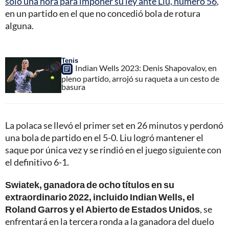
solo una hora para imponer su ley ante Liu, número 56
,
en un partido en el que no concedió bola de rotura
alguna.
Tenis
Indian Wells 2023: Denis Shapovalov, en
pleno partido, arrojó su raqueta a un cesto de
basura
La polaca se llevó el primer set en 26 minutos y perdonó
una bola de partido en el 5-0. Liu logró mantener el
saque por única vez y se rindió en el juego siguiente con
el definitivo 6-1.
Swiatek, ganadora de ocho títulos en su
extraordinario 2022, incluido Indian Wells, el
Roland Garros y el Abierto de Estados Unidos
, se
enfrentará en la tercera ronda a la ganadora del duelo