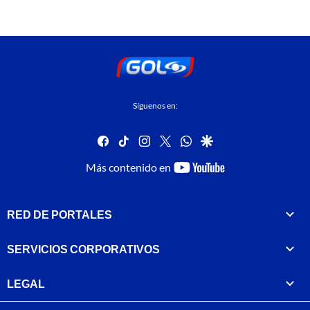
Síguenos en:
facebook
tiktok
instagram
twitter
whatsapp
google
youtube-
Más contenido en
footer
RED DE PORTALES
SERVICIOS CORPORATIVOS
LEGAL