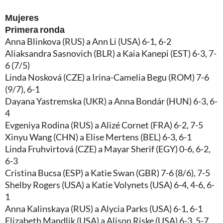
Mujeres
Primera ronda
Anna Blinkova (RUS) a Ann Li (USA) 6-1, 6-2
Aliaksandra Sasnovich (BLR) a Kaia Kanepi (EST) 6-3, 7-
6 (7/5)
Linda Nosková (CZE) a Irina-Camelia Begu (ROM) 7-6
(9/7), 6-1
Dayana Yastremska (UKR) a Anna Bondár (HUN) 6-3, 6-
4
Evgeniya Rodina (RUS) a Alizé Cornet (FRA) 6-2, 7-5
Xinyu Wang (CHN) a Elise Mertens (BEL) 6-3, 6-1
Linda Fruhvirtová (CZE) a Mayar Sherif (EGY) 0-6, 6-2,
6-3
Cristina Bucsa (ESP) a Katie Swan (GBR) 7-6 (8/6), 7-5
Shelby Rogers (USA) a Katie Volynets (USA) 6-4, 4-6, 6-
1
Anna Kalinskaya (RUS) a Alycia Parks (USA) 6-1, 6-1
Elizabeth Mandlik (USA) a Alison Riske (USA) 6-3, 5-7,