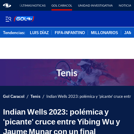
ÚLTIMAS NOTICAS
GOL CARACOL
UNIDAD INVESTIGATIVA
NOTICIAS
Tendencias:
LUIS DÍAZ
FIFA-INFANTINO
MILLONARIOS
JAM
PUBLICIDAD
/
/
Gol Caracol
Tenis
Indian Wells 2023: polémica y 'picante' cruce entr
Indian Wells 2023: polémica y
'picante' cruce entre Yibing Wu y
Jaume Munar con un final