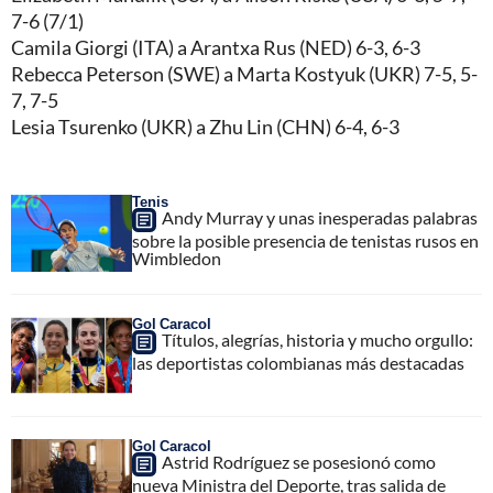
7-6 (7/1)
Camila Giorgi (ITA) a Arantxa Rus (NED) 6-3, 6-3
Rebecca Peterson (SWE) a Marta Kostyuk (UKR) 7-5, 5-
7, 7-5
Lesia Tsurenko (UKR) a Zhu Lin (CHN) 6-4, 6-3
Tenis
Andy Murray y unas inesperadas palabras
sobre la posible presencia de tenistas rusos en
Wimbledon
Gol Caracol
Títulos, alegrías, historia y mucho orgullo:
las deportistas colombianas más destacadas
Gol Caracol
Astrid Rodríguez se posesionó como
nueva Ministra del Deporte, tras salida de