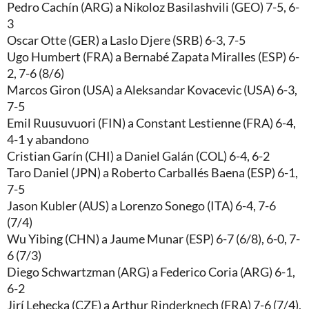
Pedro Cachín (ARG) a Nikoloz Basilashvili (GEO) 7-5, 6-
3
Oscar Otte (GER) a Laslo Djere (SRB) 6-3, 7-5
Ugo Humbert (FRA) a Bernabé Zapata Miralles (ESP) 6-
2, 7-6 (8/6)
Marcos Giron (USA) a Aleksandar Kovacevic (USA) 6-3,
7-5
Emil Ruusuvuori (FIN) a Constant Lestienne (FRA) 6-4,
4-1 y abandono
Cristian Garín (CHI) a Daniel Galán (COL) 6-4, 6-2
Taro Daniel (JPN) a Roberto Carballés Baena (ESP) 6-1,
7-5
Jason Kubler (AUS) a Lorenzo Sonego (ITA) 6-4, 7-6
(7/4)
Wu Yibing (CHN) a Jaume Munar (ESP) 6-7 (6/8), 6-0, 7-
6 (7/3)
Diego Schwartzman (ARG) a Federico Coria (ARG) 6-1,
6-2
Jirí Lehecka (CZE) a Arthur Rinderknech (FRA) 7-6 (7/4),