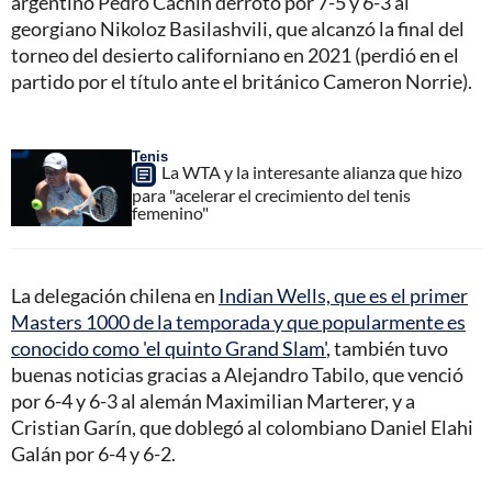
argentino Pedro Cachín derrotó por 7-5 y 6-3 al
georgiano Nikoloz Basilashvili, que alcanzó la final del
torneo del desierto californiano en 2021 (perdió en el
partido por el título ante el británico Cameron Norrie).
Tenis
La WTA y la interesante alianza que hizo
para "acelerar el crecimiento del tenis
femenino"
La delegación chilena en
Indian Wells, que es el primer
Masters 1000 de la temporada y que popularmente es
conocido como 'el quinto Grand Slam'
, también tuvo
buenas noticias gracias a Alejandro Tabilo, que venció
por 6-4 y 6-3 al alemán Maximilian Marterer, y a
Cristian Garín, que doblegó al colombiano Daniel Elahi
Galán por 6-4 y 6-2.