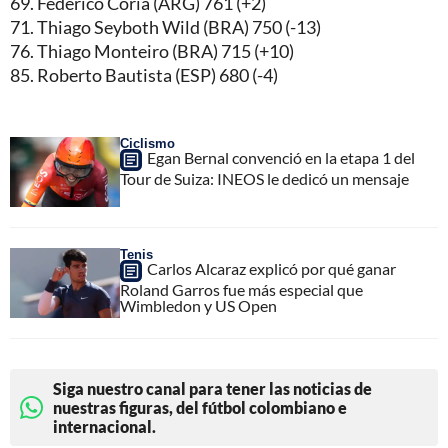
69. Federico Coria (ARG) 761 (+2)
71. Thiago Seyboth Wild (BRA) 750 (-13)
76. Thiago Monteiro (BRA) 715 (+10)
85. Roberto Bautista (ESP) 680 (-4)
Ciclismo
Egan Bernal convenció en la etapa 1 del
Tour de Suiza: INEOS le dedicó un mensaje
Tenis
Carlos Alcaraz explicó por qué ganar
Roland Garros fue más especial que
Wimbledon y US Open
Siga nuestro canal para tener las noticias de
nuestras figuras, del fútbol colombiano e
internacional.