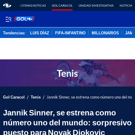
ÚLTIMAS NOTICAS
GOL CARACOL
UNIDAD INVESTIGATIVA
NOTICIAS
Tendencias:
LUIS DÍAZ
FIFA-INFANTINO
MILLONARIOS
JAM
PUBLICIDAD
/
/
Gol Caracol
Tenis
Jannik Sinner, se estrena como número uno del mu
Jannik Sinner, se estrena como
número uno del mundo: sorpresivo
puesto para Novak Djokovic