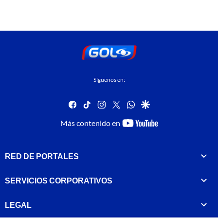
Síguenos en:
facebook
tiktok
instagram
twitter
whatsapp
google
youtube-
Más contenido en
footer
RED DE PORTALES
SERVICIOS CORPORATIVOS
LEGAL