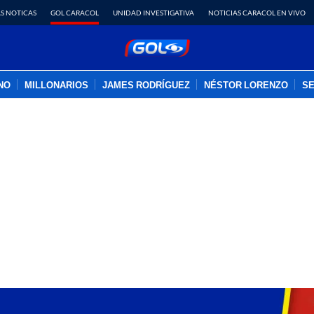
S NOTICAS
GOL CARACOL
UNIDAD INVESTIGATIVA
NOTICIAS CARACOL EN VIVO
INO
MILLONARIOS
JAMES RODRÍGUEZ
NÉSTOR LORENZO
SE
PUBLICIDAD