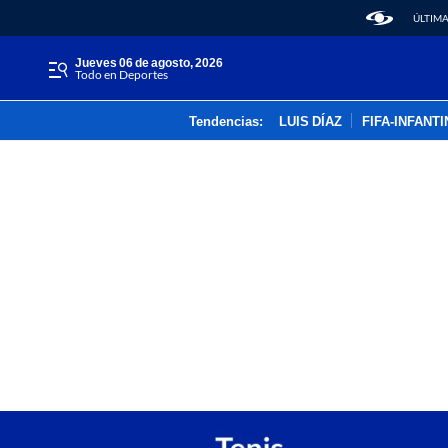
ÚLTIMA
jueves 06 de agosto, 2026
Todo en Deportes
Tendencias:
LUIS DÍAZ
FIFA-INFANT