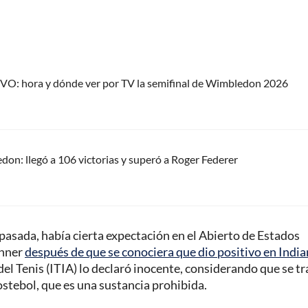
IVO: hora y dónde ver por TV la semifinal de Wimbledon 2026
on: llegó a 106 victorias y superó a Roger Federer
asada, había cierta expectación en el Abierto de Estados
inner
después de que se conociera que dio positivo en India
del Tenis (ITIA) lo declaró inocente, considerando que se tr
ostebol, que es una sustancia prohibida.