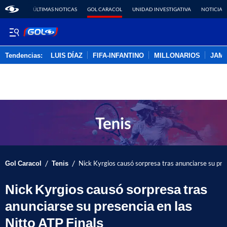
ÚLTIMAS NOTICAS
GOL CARACOL
UNIDAD INVESTIGATIVA
NOTICIAS
Tendencias:
LUIS DÍAZ
FIFA-INFANTINO
MILLONARIOS
JAM
PUBLICIDAD
/
/
Gol Caracol
Tenis
Nick Kyrgios causó sorpresa tras anunciarse su pres
Nick Kyrgios causó sorpresa tras
anunciarse su presencia en las
Nitto ATP Finals