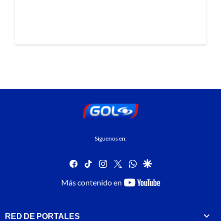
Síguenos en:
facebook
tiktok
instagram
twitter
whatsapp
google
youtube-
Más contenido en
footer
RED DE PORTALES