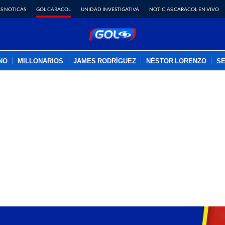
S NOTICAS
GOL CARACOL
UNIDAD INVESTIGATIVA
NOTICIAS CARACOL EN VIVO
INO
MILLONARIOS
JAMES RODRÍGUEZ
NÉSTOR LORENZO
SE
PUBLICIDAD