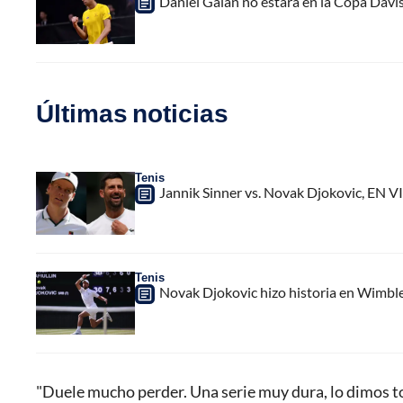
Daniel Galán no estará en la Copa Davis 
Últimas noticias
Tenis
Jannik Sinner vs. Novak Djokovic, EN V
Tenis
Novak Djokovic hizo historia en Wimbled
"Duele mucho perder. Una serie muy dura, lo dimos to