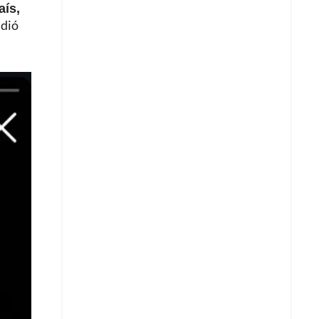
aís,
idió