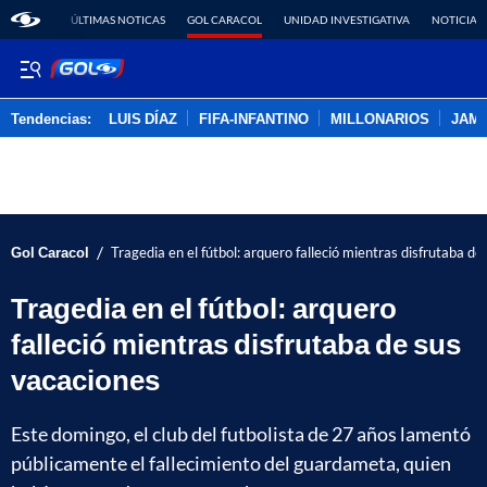
ÚLTIMAS NOTICAS
GOL CARACOL
UNIDAD INVESTIGATIVA
NOTICIAS
Tendencias:
LUIS DÍAZ
FIFA-INFANTINO
MILLONARIOS
JAM
PUBLICIDAD
/
Gol Caracol
Tragedia en el fútbol: arquero falleció mientras disfrutaba d
Tragedia en el fútbol: arquero
falleció mientras disfrutaba de sus
vacaciones
Este domingo, el club del futbolista de 27 años lamentó
públicamente el fallecimiento del guardameta, quien