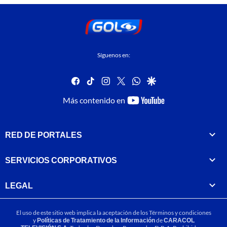
Síguenos en:
facebook
tiktok
instagram
twitter
whatsapp
google
youtube-
Más contenido en
footer
RED DE PORTALES
SERVICIOS CORPORATIVOS
LEGAL
El uso de este sitio web implica la aceptación de los
Términos y condiciones
y
Políticas de Tratamiento de la Información
de
CARACOL