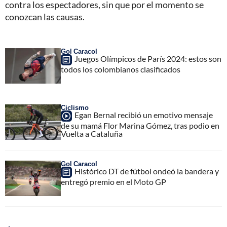
contra los espectadores, sin que por el momento se
conozcan las causas.
Gol Caracol
Juegos Olímpicos de París 2024: estos son
todos los colombianos clasificados
Ciclismo
Egan Bernal recibió un emotivo mensaje
de su mamá Flor Marina Gómez, tras podio en
Vuelta a Cataluña
Gol Caracol
Histórico DT de fútbol ondeó la bandera y
entregó premio en el Moto GP