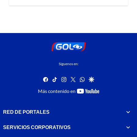
Síguenos en:
facebook
tiktok
instagram
twitter
whatsapp
google
youtube-
Más contenido en
footer
RED DE PORTALES
SERVICIOS CORPORATIVOS