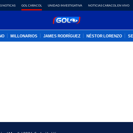
S NOTICAS
GOL CARACOL
UNIDAD INVESTIGATIVA
NOTICIAS CARACOL EN VIVO
INO
MILLONARIOS
JAMES RODRÍGUEZ
NÉSTOR LORENZO
SE
PUBLICIDAD