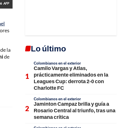
26
AFP
nel
dores
Lo último
de la
mi
de
Colombianos en el exterior
Camilo Vargas y Atlas,
prácticamente eliminados en la
Leagues Cup: derrota 2-0 con
Charlotte FC
Colombianos en el exterior
Jaminton Campaz brilla y guía a
Rosario Central al triunfo, tras una
semana crítica