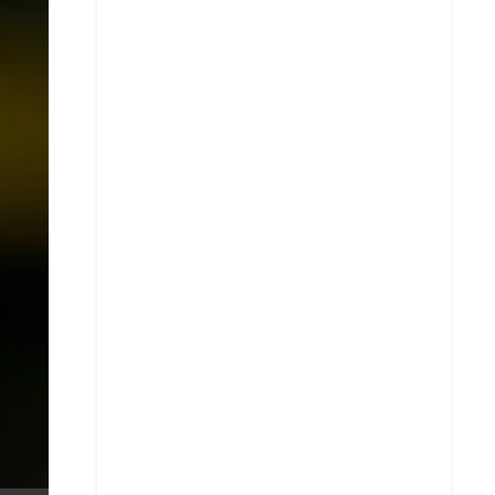
X
Whatsapp