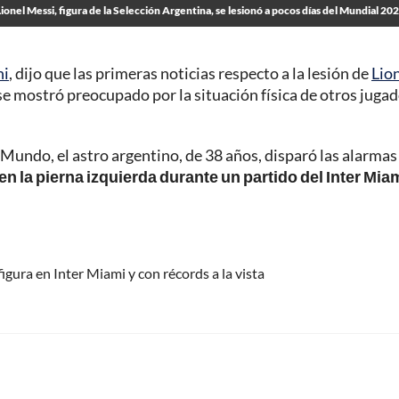
Lionel Messi, figura de la Selección Argentina, se lesionó a pocos días del Mundial 20
ni
, dijo que las primeras noticias respecto a la lesión de
Lio
se mostró preocupado por la situación física de otros juga
 Mundo, el astro argentino, de 38 años, disparó las alarmas 
en la pierna izquierda durante un partido del Inter Mia
igura en Inter Miami y con récords a la vista