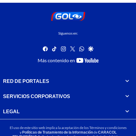
Síguenos en:
facebook
tiktok
instagram
twitter
whatsapp
google
youtube-
Más contenido en
footer
RED DE PORTALES
SERVICIOS CORPORATIVOS
LEGAL
El uso de este sitio web implica la aceptación de los
Términos y condiciones
y
Políticas de Tratamiento de la Información
de
CARACOL