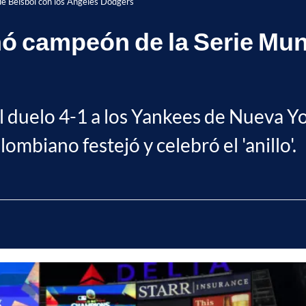
e Béisbol con los Ángeles Dodgers
 campeón de la Serie Mund
l duelo 4-1 a los Yankees de Nueva 
ombiano festejó y celebró el 'anillo'.