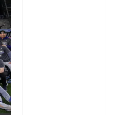
X
Whatsapp