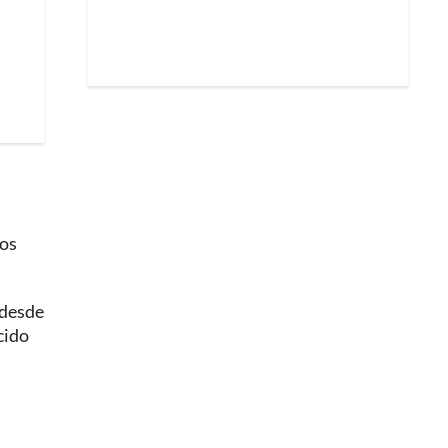
los
 desde
cido