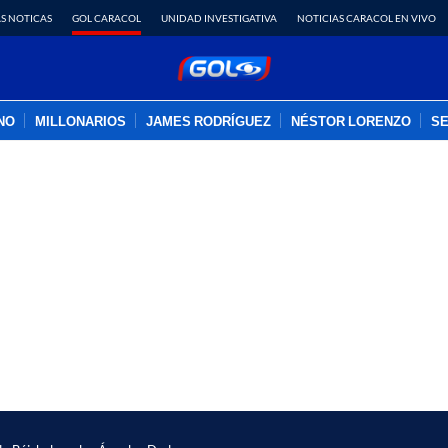
S NOTICAS
GOL CARACOL
UNIDAD INVESTIGATIVA
NOTICIAS CARACOL EN VIVO
INO
MILLONARIOS
JAMES RODRÍGUEZ
NÉSTOR LORENZO
SE
PUBLICIDAD