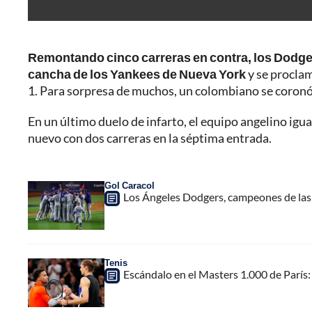
Remontando cinco carreras en contra, los Dodger
cancha de los Yankees de Nueva York
y se procla
1. Para sorpresa de muchos, un colombiano se coronó
En un último duelo de infarto, el equipo angelino igu
nuevo con dos carreras en la séptima entrada.
Gol Caracol
Los Ángeles Dodgers, campeones de las 
Tenis
Escándalo en el Masters 1.000 de París: d