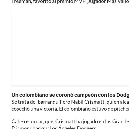
Freeman, favorito al premio MVP (Jugador Más Valioso
Un colombiano se coronó campeón con los Dod
Se trata del barranquillero Nabil Crismatt, quien alc
cosechó una victoria. El colombiano estuvo de pitcher
Cabe recordar, que, Crismatt ha jugado en las Grande
Diamondbacks y Los Ángeles Dodgers.