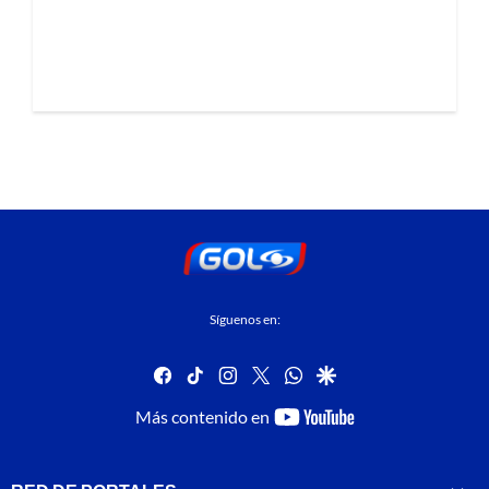
Síguenos en:
facebook
tiktok
instagram
twitter
whatsapp
google
youtube-
Más contenido en
footer