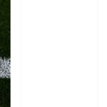
X
Whatsapp