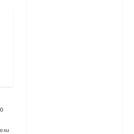
00
o su