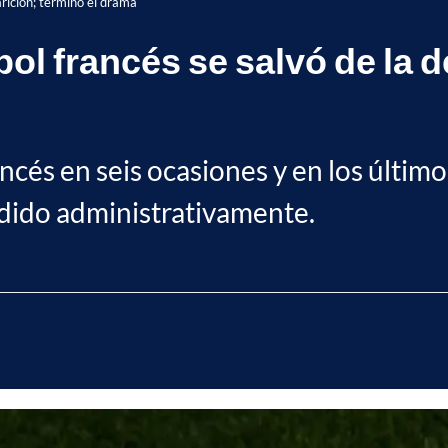
arición; terminó el drama
bol francés se salvó de la 
cés en seis ocasiones y en los últimos
dido administrativamente.