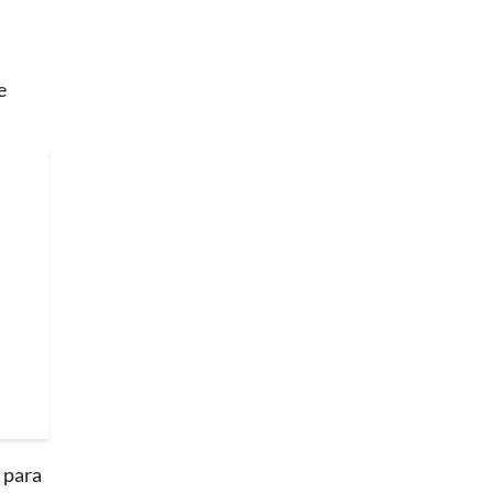
e
s para