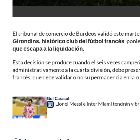
El tribunal de comercio de Burdeos validó este marte
Girondins, histórico club del fútbol francés
, poni
que escapa a la liquidación.
Esta decisión se produce cuando el seis veces campeó
administrativamente a la cuarta división, debe prese
francés, que debe validar o no su permanencia en la 
Gol Caracol
Lionel Messi e Inter Miami tendrán vibr