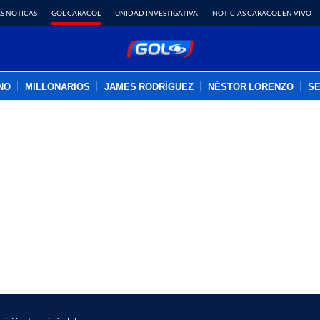
S NOTICAS
GOL CARACOL
UNIDAD INVESTIGATIVA
NOTICIAS CARACOL EN VIVO
INO
MILLONARIOS
JAMES RODRÍGUEZ
NÉSTOR LORENZO
SE
PUBLICIDAD