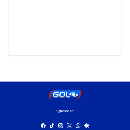
Síguenos en:
facebook
tiktok
instagram
twitter
whatsapp
google