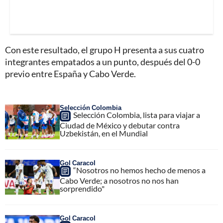
Con este resultado, el grupo H presenta a sus cuatro
integrantes empatados a un punto, después del 0-0
previo entre España y Cabo Verde.
Selección Colombia
Selección Colombia, lista para viajar a
Ciudad de México y debutar contra
Uzbekistán, en el Mundial
Gol Caracol
“Nosotros no hemos hecho de menos a
Cabo Verde; a nosotros no nos han
sorprendido"
Gol Caracol