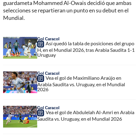
guardameta Mohammed Al-Owais decidió que ambas
selecciones se repartieran un punto en su debut en el
Mundial.
Gol Caracol
Así quedó la tabla de posiciones del grupo
H, en el Mundial 2026, tras Arabia Saudita 1-1
Uruguay
Gol Caracol
Vea el gol de Maximiliano Araújo en
Arabia Saudita vs. Uruguay, en el Mundial
2026
Gol Caracol
Vea el gol de Abdulelah Al-Amri en Arabia
Saudita vs. Uruguay, en el Mundial 2026