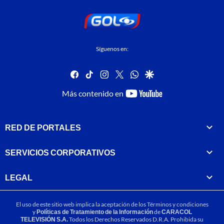
Síguenos en:
facebook
tiktok
instagram
twitter
whatsapp
google
youtube-
Más contenido en
footer
RED DE PORTALES
SERVICIOS CORPORATIVOS
LEGAL
El uso de este sitio web implica la aceptación de los
Términos y condiciones
y
Políticas de Tratamiento de la Información
de
CARACOL
TELEVISIÓN S.A.
Todos los Derechos Reservados D.R.A. Prohibida su