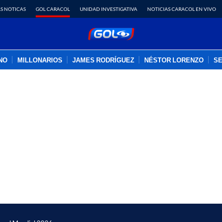
S NOTICAS
GOL CARACOL
UNIDAD INVESTIGATIVA
NOTICIAS CARACOL EN VIVO
INO
MILLONARIOS
JAMES RODRÍGUEZ
NÉSTOR LORENZO
SE
PUBLICIDAD