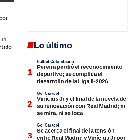
dor,
una
Lo último
rtido
Fútbol Colombiano
Pereira perdió el reconocimiento
deportivo; se complica el
desarrollo de la Liga II-2026
Gol Caracol
Vinícius Jr y el final de la novela de
p
su renovación con Real Madrid; ni
se mira, ni se toca
Gol Caracol
Se acerca el final de la tensión
entre Real Madrid y Vinícius Jr por