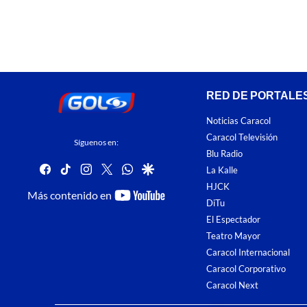
RED DE PORTALE
Noticias Caracol
Caracol Televisión
Síguenos en:
Blu Radio
facebook
tiktok
instagram
twitter
whatsapp
google
La Kalle
HJCK
youtube-
Más contenido en
DiTu
footer
El Espectador
Teatro Mayor
Caracol Internacional
Caracol Corporativo
Caracol Next