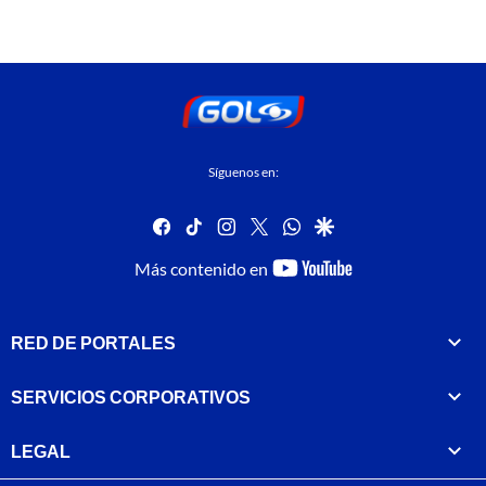
Síguenos en:
facebook
tiktok
instagram
twitter
whatsapp
google
youtube-
Más contenido en
footer
RED DE PORTALES
SERVICIOS CORPORATIVOS
LEGAL