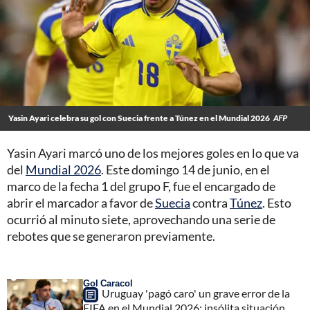
Yasin Ayari celebra su gol con Suecia frente a Túnez en el Mundial 2026
AFP
Yasin Ayari marcó uno de los mejores goles en lo que va
del
Mundial 2026
. Este domingo 14 de junio, en el
marco de la fecha 1 del grupo F, fue el encargado de
abrir el marcador a favor de
Suecia
contra
Túnez
. Esto
ocurrió al minuto siete, aprovechando una serie de
rebotes que se generaron previamente.
Gol Caracol
Uruguay 'pagó caro' un grave error de la
FIFA en el Mundial 2026; insólita situación