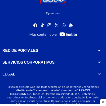
Síguenos en:
facebook
tiktok
instagram
twitter
whatsapp
google
youtube-
Más contenido en
footer
RED DE PORTALES
SERVICIOS CORPORATIVOS
LEGAL
El uso de este sitio web implica la aceptación de los
Términos y condiciones
y
Políticas de Tratamiento de la Información
de
CARACOL
TELEVISIÓN S.A.
Todos los Derechos Reservados D.R.A. Prohibida su
reproducción total o parcial, así como su traducción a cualquier idioma sin
autorización escrita de su titular. Reproduction in whole or in part, or
cl
translation without written permission is prohibited. All rights reserved