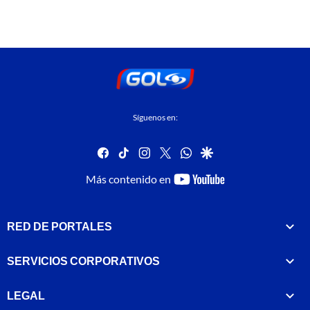
Síguenos en:
facebook
tiktok
instagram
twitter
whatsapp
google
youtube-
Más contenido en
footer
RED DE PORTALES
SERVICIOS CORPORATIVOS
LEGAL