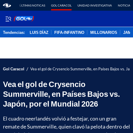
ÚLTIMAS NOTICAS
GOL CARACOL
UNIDAD INVESTIGATIVA
NOTICIAS
Tendencias:
LUIS DÍAZ
FIFA-INFANTINO
MILLONARIOS
JAM
PUBLICIDAD
/
Gol Caracol
Vea el gol de Crysencio Summerville, en Países Bajos vs. Jap
Vea el gol de Crysencio
Summerville, en Países Bajos vs.
Japón, por el Mundial 2026
El cuadro neerlandés volvió a festejar, con un gran
remate de Summerville, quien clavó la pelota dentro del