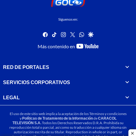
Síguenos en:
facebook
tiktok
instagram
twitter
whatsapp
google
youtube-
Más contenido en
footer
RED DE PORTALES
SERVICIOS CORPORATIVOS
LEGAL
El uso de este sitio web implica la aceptación de los
Términos y condiciones
y
Políticas de Tratamiento de la Información
de
CARACOL
TELEVISIÓN S.A.
Todos los Derechos Reservados D.R.A. Prohibida su
reproducción total o parcial, así como su traducción a cualquier idioma sin
autorización escrita de su titular. Reproduction in whole or in part, or
cl