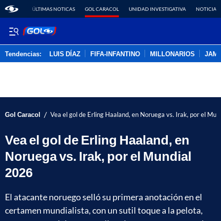
ÚLTIMAS NOTICAS
GOL CARACOL
UNIDAD INVESTIGATIVA
NOTICIAS
Tendencias:
LUIS DÍAZ
FIFA-INFANTINO
MILLONARIOS
JAM
PUBLICIDAD
/
Gol Caracol
Vea el gol de Erling Haaland, en Noruega vs. Irak, por el Mu
Vea el gol de Erling Haaland, en
Noruega vs. Irak, por el Mundial
2026
El atacante noruego selló su primera anotación en el
certamen mundialista, con un sutil toque a la pelota,