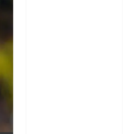
X
Whatsapp