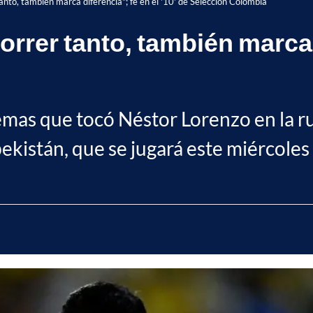
anto, también marca diferencia"; fe en el '10' de Selección Colombia
rrer tanto, también marca di
emas que tocó Néstor Lorenzo en la ru
ekistán, que se jugará este miércoles