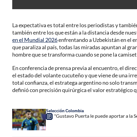
La expectativa es total entre los periodistas y tambié
también entre los que están a la distancia desde nues
en el Mundial 2026
enfrentando a Uzbekistán en el em
que paraliza al país, todas las miradas apuntan al gra
hombre que se transforma cuando se pone la camiseta
En conferencia de prensa previa al encuentro, el dire
el estado del volante cucuteño y que viene de una ir
total confianza, el estratega argentino no solo transm
definió con precisión quirúrgica el valor estratégico 
Selección Colombia
"Gustavo Puerta le puede aportar a la S