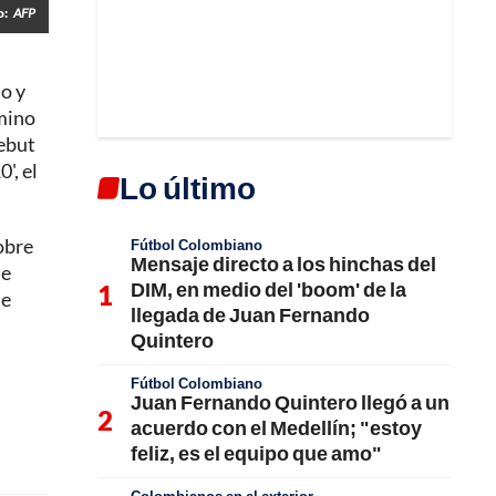
o:
AFP
no y
amino
debut
', el
Lo último
obre
Fútbol Colombiano
Mensaje directo a los hinchas del
de
DIM, en medio del 'boom' de la
ue
llegada de Juan Fernando
Quintero
Fútbol Colombiano
Juan Fernando Quintero llegó a un
acuerdo con el Medellín; "estoy
feliz, es el equipo que amo"