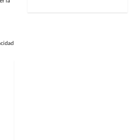
er la
acidad