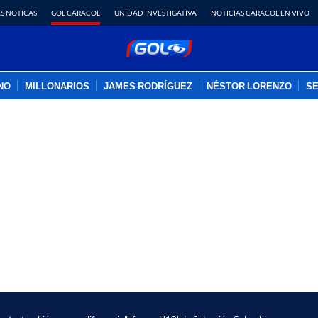
S NOTICAS
GOL CARACOL
UNIDAD INVESTIGATIVA
NOTICIAS CARACOL EN VIVO
INO
MILLONARIOS
JAMES RODRÍGUEZ
NÉSTOR LORENZO
SE
PUBLICIDAD