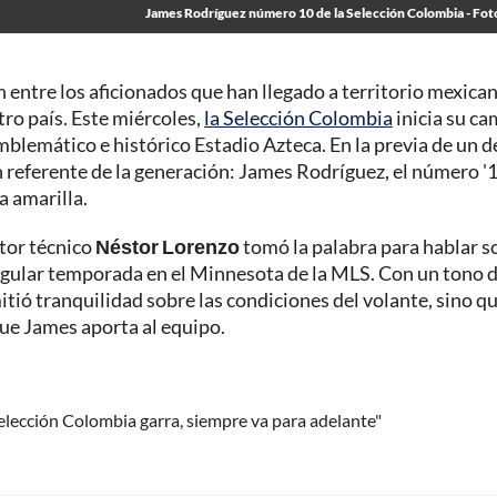
James Rodríguez número 10 de la Selección Colombia - Fot
n entre los aficionados que han llegado a territorio mexica
tro país. Este miércoles,
la Selección Colombia
inicia su c
blemático e histórico Estadio Azteca. En la previa de un 
n referente de la generación: James Rodríguez, el número '10
 amarilla.
ctor técnico
Néstor Lorenzo
tomó la palabra para hablar s
regular temporada en el Minnesota de la MLS. Con un tono 
itió tranquilidad sobre las condiciones del volante, sino q
que James aporta al equipo.
elección Colombia garra, siempre va para adelante"