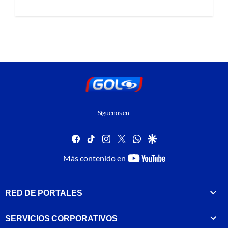
Síguenos en:
facebook
tiktok
instagram
twitter
whatsapp
google
youtube-
Más contenido en
footer
RED DE PORTALES
SERVICIOS CORPORATIVOS