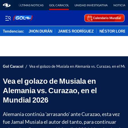
ÚLTIMAS NOTICAS
GOL CARACOL
UNIDAD INVESTIGATIVA
NOTICIAS
Tendencias:
JHON DURÁN
JAMES RODRÍGUEZ
NÉSTOR LORE
PUBLICIDAD
/
Gol Caracol
Vea el golazo de Musiala en Alemania vs. Curazao, en el Mu
Vea el golazo de Musiala en
Alemania vs. Curazao, en el
Mundial 2026
Alemania continúa 'arrasando' ante Curazao, esta vez
fue Jamal Musiala el autor del tanto, para continuar