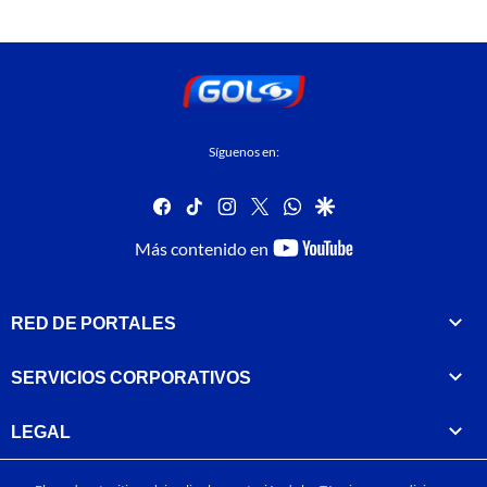
Síguenos en:
facebook
tiktok
instagram
twitter
whatsapp
google
youtube-
Más contenido en
footer
RED DE PORTALES
SERVICIOS CORPORATIVOS
LEGAL