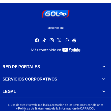
Síguenos en:
facebook
tiktok
instagram
twitter
whatsapp
google
youtube-
Más contenido en
footer
RED DE PORTALES
SERVICIOS CORPORATIVOS
LEGAL
El uso de este sitio web implica la aceptación de los
Términos y condiciones
y
Políticas de Tratamiento de la Información
de
CARACOL