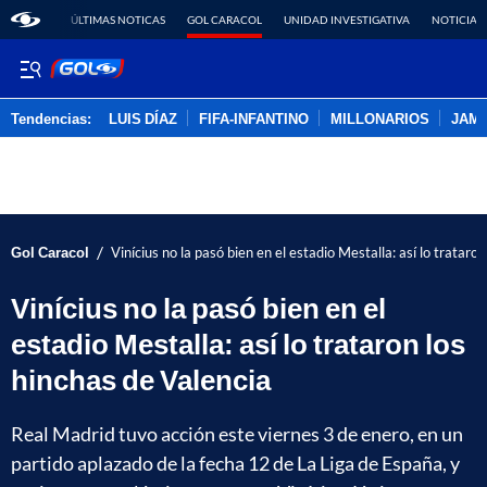
ÚLTIMAS NOTICAS
GOL CARACOL
UNIDAD INVESTIGATIVA
NOTICIAS
Tendencias:
LUIS DÍAZ
FIFA-INFANTINO
MILLONARIOS
JAM
PUBLICIDAD
/
Gol Caracol
Vinícius no la pasó bien en el estadio Mestalla: así lo trataro
Vinícius no la pasó bien en el
estadio Mestalla: así lo trataron los
hinchas de Valencia
Real Madrid tuvo acción este viernes 3 de enero, en un
partido aplazado de la fecha 12 de La Liga de España, y