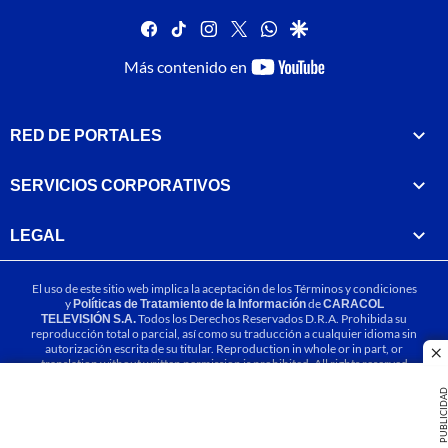
facebook
tiktok
instagram
twitter
whatsapp
google
youtube-
Más contenido en
footer
RED DE PORTALES
SERVICIOS CORPORATIVOS
LEGAL
El uso de este sitio web implica la aceptación de los
Términos y condiciones
y
Políticas de Tratamiento de la Información
de
CARACOL
TELEVISIÓN S.A.
Todos los Derechos Reservados D.R.A. Prohibida su
reproducción total o parcial, así como su traducción a cualquier idioma sin
autorización escrita de su titular. Reproduction in whole or in part, or
cl
translation without written permission is prohibited. All rights reserved
2025.
PUBLICIDA
MIEMBRO DE: