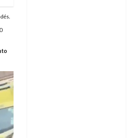
ndés.
50
nto