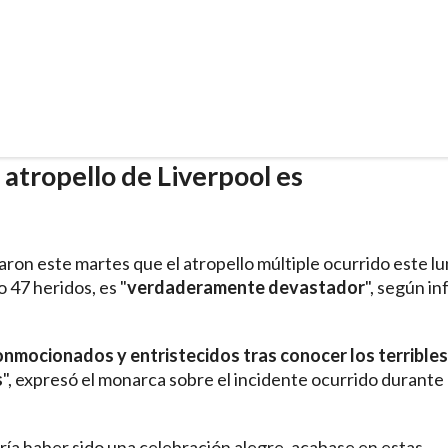
 atropello de Liverpool es
raron este martes que el atropello múltiple ocurrido este l
 47 heridos, es "
verdaderamente devastador
", según i
nmocionados y entristecidos tras conocer los terribles
s
", expresó el monarca sobre el incidente ocurrido durante 
a haber sido una celebración alegre, acabase en estas