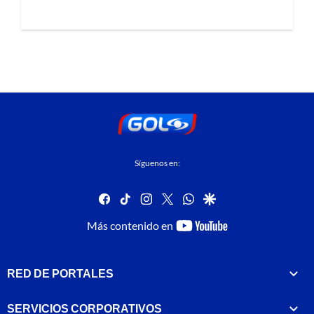
Síguenos en:
facebook
tiktok
instagram
twitter
whatsapp
google
youtube-
Más contenido en
footer
RED DE PORTALES
SERVICIOS CORPORATIVOS