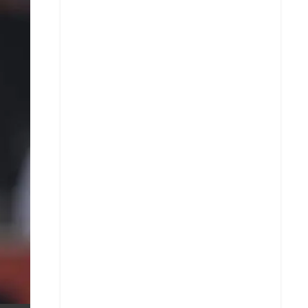
X
Whatsapp