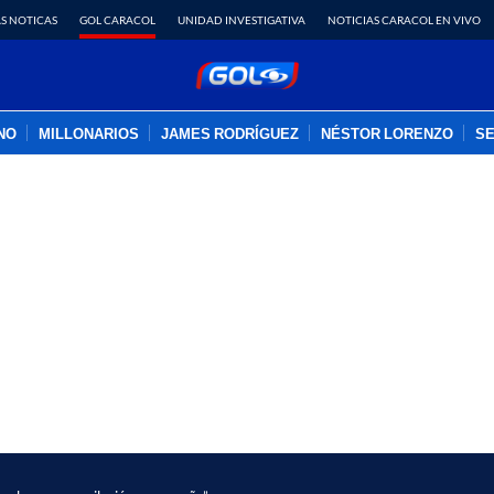
S NOTICAS
GOL CARACOL
UNIDAD INVESTIGATIVA
NOTICIAS CARACOL EN VIVO
INO
MILLONARIOS
JAMES RODRÍGUEZ
NÉSTOR LORENZO
SE
PUBLICIDAD