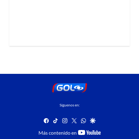
Síguenos en:
facebook
tiktok
instagram
twitter
whatsapp
google
youtube-
Más contenido en
footer