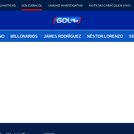
S NOTICAS
GOL CARACOL
UNIDAD INVESTIGATIVA
NOTICIAS CARACOL EN VIVO
INO
MILLONARIOS
JAMES RODRÍGUEZ
NÉSTOR LORENZO
SE
PUBLICIDAD