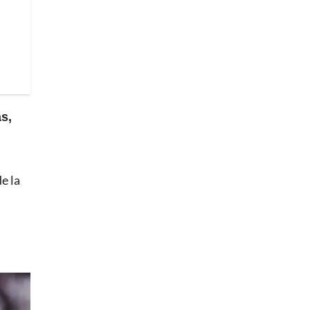
s,
e la