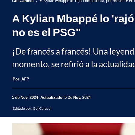
/
Gol Caracol
A Kylian Mbappé lo 'rajó' compatriota, por presente en 
A Kylian Mbappé lo 'rajó
no es el PSG"
¡De francés a francés! Una leyenda
momento, se refirió a la actuali
Por:
AFP
5 de Nov, 2024
Actualizado: 5 De Nov, 2024
Editado por:
Gol Caracol