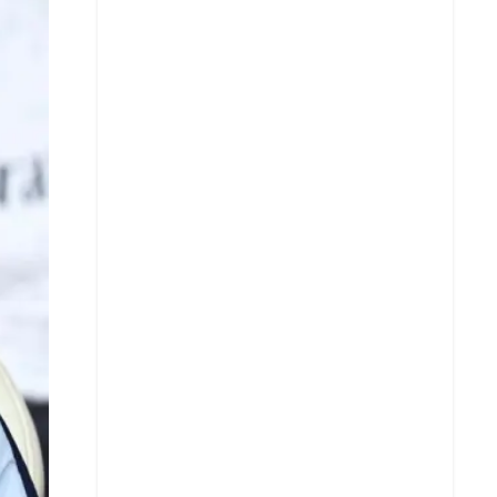
X
Whatsapp