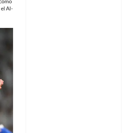
r cómo
el Al-