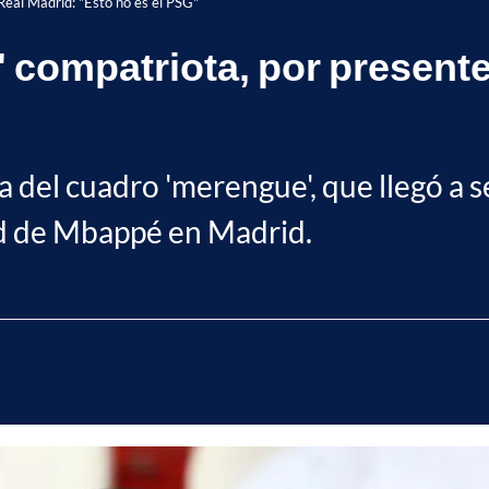
Real Madrid: "Esto no es el PSG"
' compatriota, por present
 del cuadro 'merengue', que llegó a s
dad de Mbappé en Madrid.