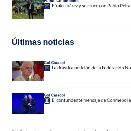
Fútbol Colombiano
Efraín Juárez y su cruce con Pablo Peir
Últimas noticias
Gol Caracol
La drástica petición de la Federación N
Gol Caracol
El contundente mensaje de Conmebol en