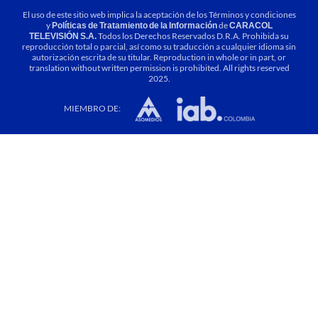
El uso de este sitio web implica la aceptación de los
Términos y condiciones
y
Políticas de Tratamiento de la Información
de
CARACOL
TELEVISIÓN S.A.
Todos los Derechos Reservados D.R.A. Prohibida su
reproducción total o parcial, así como su traducción a cualquier idioma sin
autorización escrita de su titular. Reproduction in whole or in part, or
translation without written permission is prohibited. All rights reserved
2025.
MIEMBRO DE: