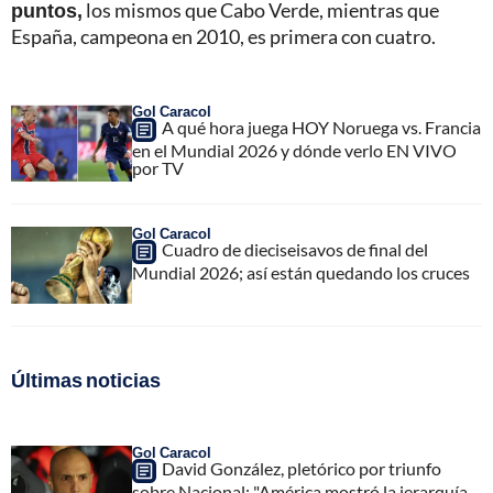
puntos,
los mismos que Cabo Verde, mientras que
España, campeona en 2010, es primera con cuatro.
Gol Caracol
A qué hora juega HOY Noruega vs. Francia
en el Mundial 2026 y dónde verlo EN VIVO
por TV
Gol Caracol
Cuadro de dieciseisavos de final del
Mundial 2026; así están quedando los cruces
Últimas noticias
Gol Caracol
David González, pletórico por triunfo
sobre Nacional; "América mostró la jerarquía