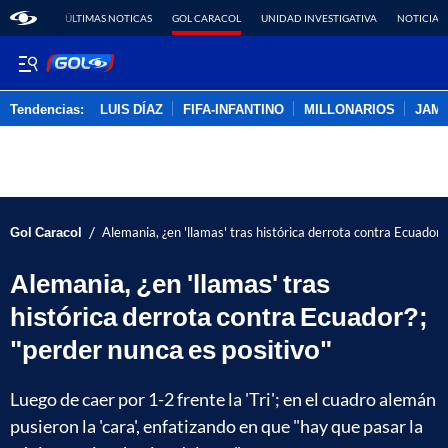
ÚLTIMAS NOTICAS
GOL CARACOL
UNIDAD INVESTIGATIVA
NOTICIAS
Tendencias:
LUIS DÍAZ
FIFA-INFANTINO
MILLONARIOS
JAM
PUBLICIDAD
/
Gol Caracol
Alemania, ¿en 'llamas' tras histórica derrota contra Ecuador?
Alemania, ¿en 'llamas' tras
histórica derrota contra Ecuador?;
"perder nunca es positivo"
Luego de caer por 1-2 frente la 'Tri'; en el cuadro alemán
pusieron la 'cara', enfatizando en que "hay que pasar la