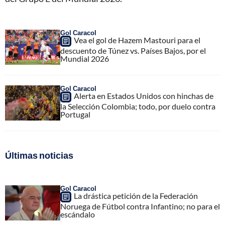
Gol Caracol
Vea el gol de Hazem Mastouri para el
descuento de Túnez vs. Países Bajos, por el
Mundial 2026
Gol Caracol
Alerta en Estados Unidos con hinchas de
la Selección Colombia; todo, por duelo contra
Portugal
Últimas noticias
Gol Caracol
La drástica petición de la Federación
Noruega de Fútbol contra Infantino; no para el
escándalo