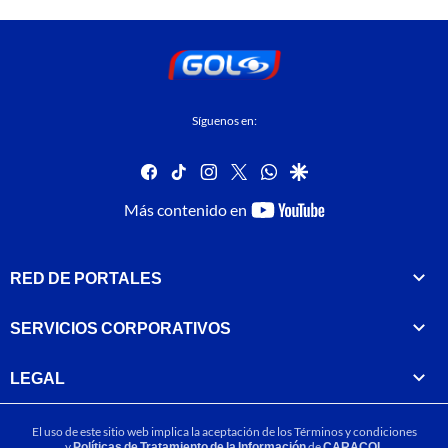
Síguenos en:
facebook
tiktok
instagram
twitter
whatsapp
google
youtube-
Más contenido en
footer
RED DE PORTALES
SERVICIOS CORPORATIVOS
LEGAL
El uso de este sitio web implica la aceptación de los
Términos y condiciones
y
Políticas de Tratamiento de la Información
de
CARACOL