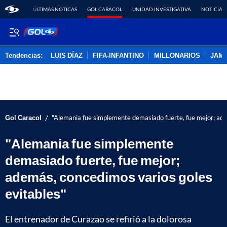
ÚLTIMAS NOTICAS
GOL CARACOL
UNIDAD INVESTIGATIVA
NOTICIAS
Tendencias:
LUIS DÍAZ
FIFA-INFANTINO
MILLONARIOS
JAM
PUBLICIDAD
/
Gol Caracol
"Alemania fue simplemente demasiado fuerte, fue mejor; ade
"Alemania fue simplemente
demasiado fuerte, fue mejor;
además, concedimos varios goles
evitables"
El entrenador de Curazao se refirió a la dolorosa