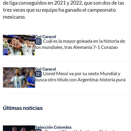
de liga conseguidos en 2021 y 2022, que son dos de las
tres veces que su equipo ha ganado el campeonato
mexicano.
Gol Caracol
Cuál es la mayor goleada en la historia de
los mundiales, tras Alemania 7-1 Curazao
Gol Caracol
Lionel Messi va por su sexto Mundial y
busca otro título con Argentina; historia pura
Últimas noticias
Selección Colombia