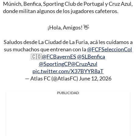
Múnich, Benfica, Sporting Club de Portugal y Cruz Azul,
donde militan algunos de los jugadores cafeteros.
¡Hola, Amigos! 👋
Saludos desde La Ciudad de La Furia, acá les cuidamos a
sus muchachos que entrenan con la
@FCFSeleccionCol
🇨🇴
@FCBayernES
@SLBenfica
@SportingCP
@CruzAzul
pic.twitter.com/X37BYYR8aT
— Atlas FC (@AtlasFC)
June 12, 2026
PUBLICIDAD