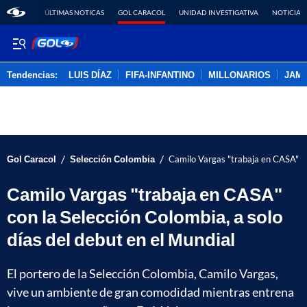
ÚLTIMAS NOTICAS
GOL CARACOL
UNIDAD INVESTIGATIVA
NOTICIAS
Tendencias:
LUIS DÍAZ
FIFA-INFANTINO
MILLONARIOS
JAM
PUBLICIDAD
/
/
Gol Caracol
Selección Colombia
Camilo Vargas "trabaja en CASA" con
Camilo Vargas "trabaja en CASA"
con la Selección Colombia, a solo
días del debut en el Mundial
El portero de la Selección Colombia, Camilo Vargas,
vive un ambiente de gran comodidad mientras entrena