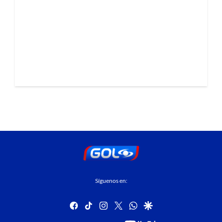
Síguenos en:
facebook
tiktok
instagram
twitter
whatsapp
google