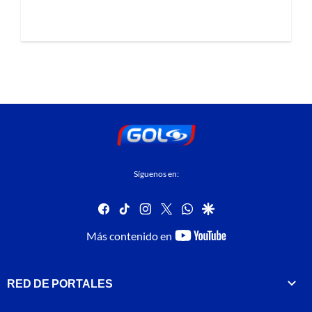
Síguenos en:
facebook
tiktok
instagram
twitter
whatsapp
google
youtube-
Más contenido en
footer
RED DE PORTALES