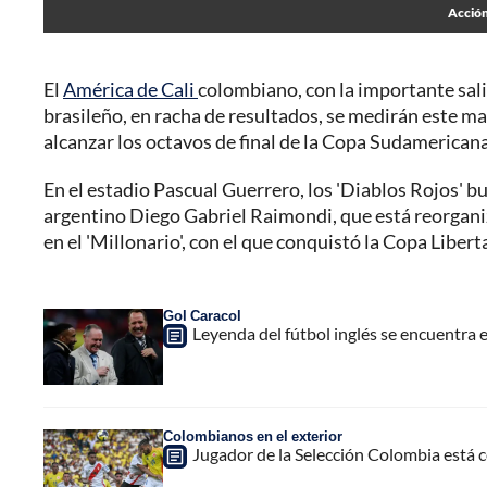
Acción
El
América de Cali
colombiano, con la importante sali
brasileño, en racha de resultados, se medirán este mar
alcanzar los octavos de final de la Copa Sudamericana
En el estadio Pascual Guerrero, los 'Diablos Rojos' b
argentino Diego Gabriel Raimondi, que está reorganiz
en el 'Millonario', con el que conquistó la Copa Libe
Gol Caracol
Leyenda del fútbol inglés se encuentra e
Colombianos en el exterior
Jugador de la Selección Colombia está c