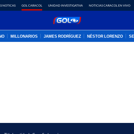
S NOTICAS
GOL CARACOL
UNIDAD INVESTIGATIVA
NOTICIAS CARACOL EN VIVO
INO
MILLONARIOS
JAMES RODRÍGUEZ
NÉSTOR LORENZO
SE
PUBLICIDAD