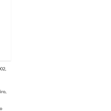
002,
iro,
 o