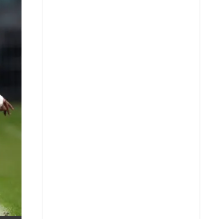
X
Whatsapp