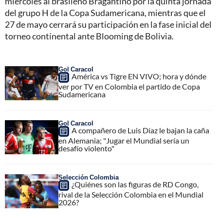
miércoles al brasileño Bragantino por la quinta jornada
del grupo H de la Copa Sudamericana, mientras que el
27 de mayo cerrará su participación en la fase inicial del
torneo continental ante Blooming de Bolivia.
Gol Caracol
América vs Tigre EN VIVO; hora y dónde
ver por TV en Colombia el partido de Copa
Sudamericana
Gol Caracol
A compañero de Luis Díaz le bajan la caña
en Alemania; "Jugar el Mundial sería un
desafío violento"
Selección Colombia
¿Quiénes son las figuras de RD Congo,
rival de la Selección Colombia en el Mundial
2026?