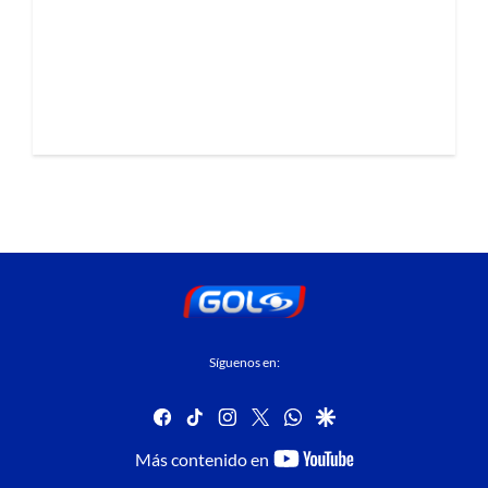
Síguenos en:
facebook
tiktok
instagram
twitter
whatsapp
google
youtube-
Más contenido en
footer